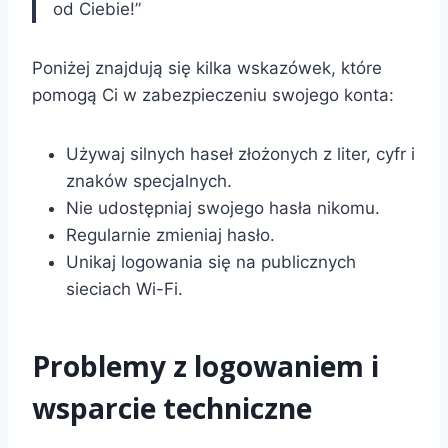
od Ciebie!”
Poniżej znajdują się kilka wskazówek, które
pomogą Ci w zabezpieczeniu swojego konta:
Używaj silnych haseł złożonych z liter, cyfr i
znaków specjalnych.
Nie udostępniaj swojego hasła nikomu.
Regularnie zmieniaj hasło.
Unikaj logowania się na publicznych
sieciach Wi-Fi.
Problemy z logowaniem i
wsparcie techniczne