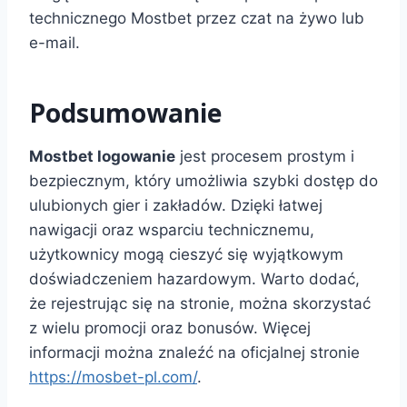
technicznego Mostbet przez czat na żywo lub
e-mail.
Podsumowanie
Mostbet logowanie
jest procesem prostym i
bezpiecznym, który umożliwia szybki dostęp do
ulubionych gier i zakładów. Dzięki łatwej
nawigacji oraz wsparciu technicznemu,
użytkownicy mogą cieszyć się wyjątkowym
doświadczeniem hazardowym. Warto dodać,
że rejestrując się na stronie, można skorzystać
z wielu promocji oraz bonusów. Więcej
informacji można znaleźć na oficjalnej stronie
https://mosbet-pl.com/
.