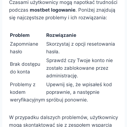
Czasami użytkownicy mogą napotkać trudności
podczas
mostbet logowanie
. Poniżej znajdują
się najczęstsze problemy i ich rozwiązania:
Problem
Rozwiązanie
Zapomniane
Skorzystaj z opcji resetowania
hasło
hasła.
Sprawdź czy Twoje konto nie
Brak dostępu
zostało zablokowane przez
do konta
administrację.
Problemy z
Upewnij się, że wpisałeś kod
kodem
poprawnie, a następnie
weryfikacyjnym
spróbuj ponownie.
W przypadku dalszych problemów, użytkownicy
mogą skontaktować się z zespołem wsparcia