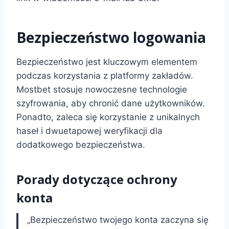
Bezpieczeństwo logowania
Bezpieczeństwo jest kluczowym elementem
podczas korzystania z platformy zakładów.
Mostbet stosuje nowoczesne technologie
szyfrowania, aby chronić dane użytkowników.
Ponadto, zaleca się korzystanie z unikalnych
haseł i dwuetapowej weryfikacji dla
dodatkowego bezpieczeństwa.
Porady dotyczące ochrony
konta
„Bezpieczeństwo twojego konta zaczyna się